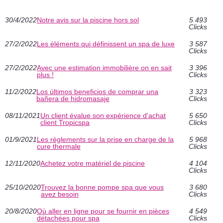
30/4/2022
Notre avis sur la piscine hors sol
5 493
Clicks
27/2/2022
Les éléments qui définissent un spa de luxe
3 587
Clicks
27/2/2022
Avec une estimation immobilière on en sait
3 396
plus !
Clicks
11/2/2022
Los últimos beneficios de comprar una
3 323
bañera de hidromasaje
Clicks
08/11/2021
Un client évalue son expérience d'achat
5 650
client Tropicspa
Clicks
01/9/2021
Les règlements sur la prise en charge de la
5 968
cure thermale
Clicks
12/11/2020
Achetez votre matériel de piscine
4 104
Clicks
25/10/2020
Trouvez la bonne pompe spa que vous
3 680
avez besoin
Clicks
20/8/2020
Où aller en ligne pour se fournir en pièces
4 549
détachées pour spa
Clicks