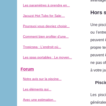
avantage
Les paramètres à prendre en...
Hors s
Jacuzzi Hot Tubs for Sale:...
Une pisci
Pourquoi vous devriez choisir...
ou l'ent
Comment bien profiter d’une...
peuvent 
Tropicspa : L'endroit où...
propre te
peuvent ê
Les spas portables : Le moyen...
ne pas of
Forum
à votre j
Notre avis sur la piscine...
Pisci
Les éléments qui...
Les pisc
Avec une estimation...
généralem