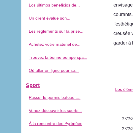
envisagez
Los últimos beneficios de...
courants.
Un client évalue son...
l'esthét
Les règlements sur la prise...
creusée v
garder à 
Achetez votre matériel de...
Trouvez la bonne pompe spa...
Où aller en ligne pour se...
Sport
Les éléme
Passer le permis bateau :...
Venez découvrir les sports...
27/2/
À la rencontre des Pyrénées
27/2/