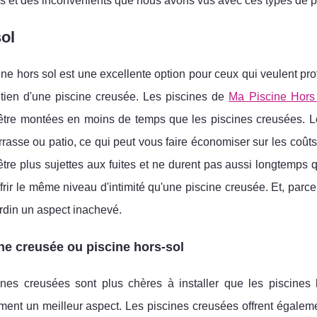
s et des inconvénients que nous avons vus avec ces types de p
ol
ne hors sol est une excellente option pour ceux qui veulent pro
retien d'une piscine creusée. Les piscines de
Ma Piscine Hors
être montées en moins de temps que les piscines creusées. Le
rrasse ou patio, ce qui peut vous faire économiser sur les coûts
tre plus sujettes aux fuites et ne durent pas aussi longtemps
frir le même niveau d'intimité qu'une piscine creusée. Et, parce
ardin un aspect inachevé.
ne creusée ou piscine hors-sol
ines creusées sont plus chères à installer que les piscines 
ent un meilleur aspect. Les piscines creusées offrent égalemen