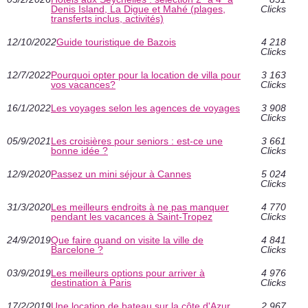
Denis Island, La Digue et Mahé (plages,
Clicks
transferts inclus, activités)
12/10/2022
Guide touristique de Bazois
4 218
Clicks
12/7/2022
Pourquoi opter pour la location de villa pour
3 163
vos vacances?
Clicks
16/1/2022
Les voyages selon les agences de voyages
3 908
Clicks
05/9/2021
Les croisières pour seniors : est-ce une
3 661
bonne idée ?
Clicks
12/9/2020
Passez un mini séjour à Cannes
5 024
Clicks
31/3/2020
Les meilleurs endroits à ne pas manquer
4 770
pendant les vacances à Saint-Tropez
Clicks
24/9/2019
Que faire quand on visite la ville de
4 841
Barcelone ?
Clicks
03/9/2019
Les meilleurs options pour arriver à
4 976
destination à Paris
Clicks
17/2/2019
Une location de bateau sur la côte d'Azur
2 967