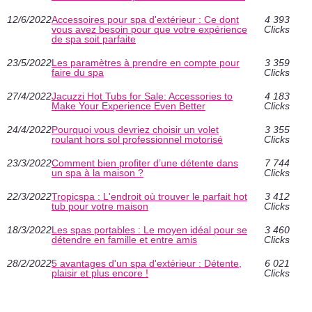
12/6/2022
Accessoires pour spa d'extérieur : Ce dont
4 393
vous avez besoin pour que votre expérience
Clicks
de spa soit parfaite
23/5/2022
Les paramètres à prendre en compte pour
3 359
faire du spa
Clicks
27/4/2022
Jacuzzi Hot Tubs for Sale: Accessories to
4 183
Make Your Experience Even Better
Clicks
24/4/2022
Pourquoi vous devriez choisir un volet
3 355
roulant hors sol professionnel motorisé
Clicks
23/3/2022
Comment bien profiter d’une détente dans
7 744
un spa à la maison ?
Clicks
22/3/2022
Tropicspa : L'endroit où trouver le parfait hot
3 412
tub pour votre maison
Clicks
18/3/2022
Les spas portables : Le moyen idéal pour se
3 460
détendre en famille et entre amis
Clicks
28/2/2022
5 avantages d'un spa d'extérieur : Détente,
6 021
plaisir et plus encore !
Clicks