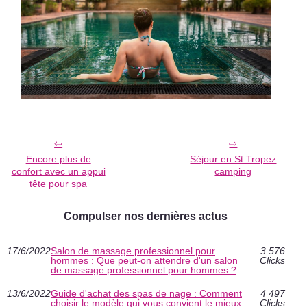
Encore plus de
Séjour en St Tropez
confort avec un appui
camping
tête pour spa
Compulser nos dernières actus
17/6/2022
Salon de massage professionnel pour
3 576
hommes : Que peut-on attendre d'un salon
Clicks
de massage professionnel pour hommes ?
13/6/2022
Guide d'achat des spas de nage : Comment
4 497
choisir le modèle qui vous convient le mieux
Clicks