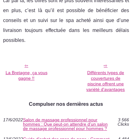
car par là, les offres sont le plus souvent intéressantes et
en plus, c’est là qu’il est possible de bénéficier des
conseils et un suivi sur le spa acheté ainsi que d’une
livraison toujours effectuée dans les meilleurs délais
possibles.
La Bretagne, ça vous
Différents types de
gagne !!
couvertures de
piscine offrent une
variété d'avantages
Compulser nos dernières actus
17/6/2022
Salon de massage professionnel pour
3 566
hommes : Que peut-on attendre d'un salon
Clicks
de massage professionnel pour hommes ?
13/6/2022
Guide d'achat des spas de nage : Comment
4 484