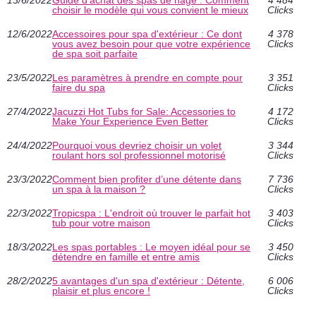
choisir le modèle qui vous convient le mieux
Clicks
12/6/2022
Accessoires pour spa d'extérieur : Ce dont
4 378
vous avez besoin pour que votre expérience
Clicks
de spa soit parfaite
23/5/2022
Les paramètres à prendre en compte pour
3 351
faire du spa
Clicks
27/4/2022
Jacuzzi Hot Tubs for Sale: Accessories to
4 172
Make Your Experience Even Better
Clicks
24/4/2022
Pourquoi vous devriez choisir un volet
3 344
roulant hors sol professionnel motorisé
Clicks
23/3/2022
Comment bien profiter d’une détente dans
7 736
un spa à la maison ?
Clicks
22/3/2022
Tropicspa : L'endroit où trouver le parfait hot
3 403
tub pour votre maison
Clicks
18/3/2022
Les spas portables : Le moyen idéal pour se
3 450
détendre en famille et entre amis
Clicks
28/2/2022
5 avantages d'un spa d'extérieur : Détente,
6 006
plaisir et plus encore !
Clicks