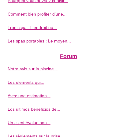
Pourquoi vous devriez choisir...
Comment bien profiter d’une...
Tropicspa : L'endroit où...
Les spas portables : Le moyen...
Forum
Notre avis sur la piscine...
Les éléments qui...
Avec une estimation...
Los últimos beneficios de...
Un client évalue son...
Les règlements sur la prise...