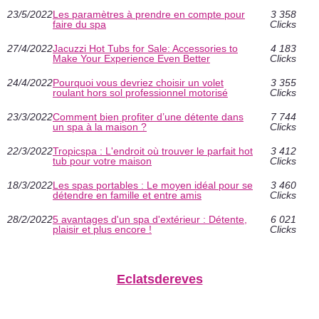
23/5/2022
Les paramètres à prendre en compte pour
3 358
faire du spa
Clicks
27/4/2022
Jacuzzi Hot Tubs for Sale: Accessories to
4 183
Make Your Experience Even Better
Clicks
24/4/2022
Pourquoi vous devriez choisir un volet
3 355
roulant hors sol professionnel motorisé
Clicks
23/3/2022
Comment bien profiter d’une détente dans
7 744
un spa à la maison ?
Clicks
22/3/2022
Tropicspa : L'endroit où trouver le parfait hot
3 412
tub pour votre maison
Clicks
18/3/2022
Les spas portables : Le moyen idéal pour se
3 460
détendre en famille et entre amis
Clicks
28/2/2022
5 avantages d'un spa d'extérieur : Détente,
6 021
plaisir et plus encore !
Clicks
Eclatsdereves