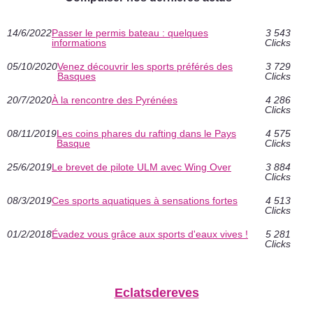
14/6/2022
Passer le permis bateau : quelques
3 543
informations
Clicks
05/10/2020
Venez découvrir les sports préférés des
3 729
Basques
Clicks
20/7/2020
À la rencontre des Pyrénées
4 286
Clicks
08/11/2019
Les coins phares du rafting dans le Pays
4 575
Basque
Clicks
25/6/2019
Le brevet de pilote ULM avec Wing Over
3 884
Clicks
08/3/2019
Ces sports aquatiques à sensations fortes
4 513
Clicks
01/2/2018
Évadez vous grâce aux sports d'eaux vives !
5 281
Clicks
Eclatsdereves